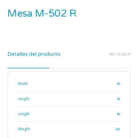
Mesa M-502 R
Detalles del producto
SKU:
M-502-R
Width
in
Height
in
Length
in
Weight
oz